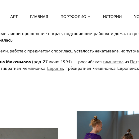
АРТ
ГЛАВНАЯ
ПОРТФОЛИО
ИСТОРИИ
У
ые ливни прошедшие в крае, подтопившие районы и дома, встреч
оялась.
рели, работа с предметом спорилась, усталость накатывала, но тут 
вна Максимова
(род. 27 июня 1991) — российская
гимнастка
из
Пет
ятикратная чемпионка
Европы
, трёхкратная чемпионка Европейс
).