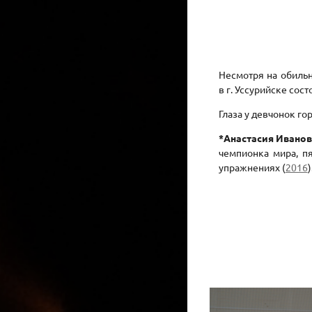
Несмотря на обильн
в г. Уссурийске сост
Глаза у девчонок го
*Анастасия Ивано
чемпионка мира, п
упражнениях (
2016